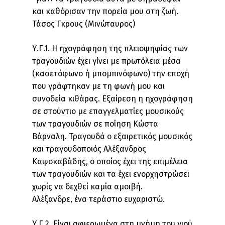
και καθόρισαν την πορεία μου στη ζωή.
Τάσος Γκρους (Μινώταυρος)
Υ.Γ.1. Η ηχογράφηση της πλειοψηφίας των
τραγουδιών έχει γίνει με πρωτόλεια μέσα
(κασετόφωνο ή μπομπινόφωνο) την εποχή
που γράφτηκαν με τη φωνή μου και
συνοδεία κιθάρας. Εξαίρεση η ηχογράφηση
σε στούντιο με επαγγελματίες μουσικούς
των τραγουδιών σε ποίηση Κώστα
Βάρναλη. Τραγουδά ο εξαιρετικός μουσικός
και τραγουδοποιός Αλέξανδρος
Καψοκαβάδης, ο οποίος έχει της επιμέλεια
των τραγουδιών και τα έχει ενορχηστρώσει
χωρίς να δεχθεί καμία αμοιβή.
Αλέξανδρε, ένα τεράστιο ευχαριστώ.
Υ.Γ.2. Είναι αφιερωμένα στη μνήμη του γιού