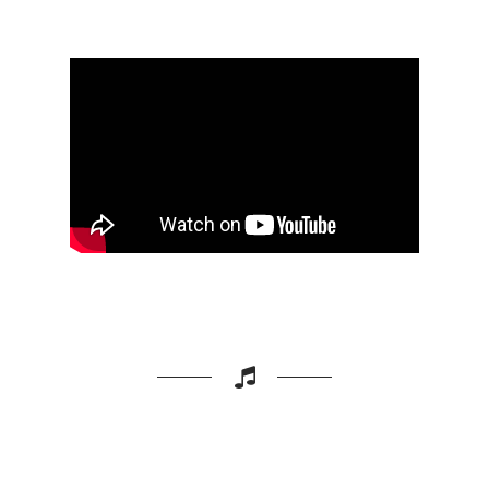
σημάδεψαν και καθόρισαν την πορεία
μου στη ζωή.
Τάσος Γκρους (Μινώταυρος)
Υ.Γ.1. Η ηχογράφηση της πλειοψηφίας
των τραγουδιών έχει γίνει με πρωτόλεια
μέσα (κασετόφωνο ή μπομπινόφωνο)
την εποχή που γράφτηκαν με τη φωνή
μου και συνοδεία κιθάρας. Εξαίρεση η
ηχογράφηση σε στούντιο με
επαγγελματίες μουσικούς των
τραγουδιών σε ποίηση Κώστα Βάρναλη.
Τραγουδά ο εξαιρετικός μουσικός και
τραγουδοποιός Αλέξανδρος
Καψοκαβάδης, ο οποίος έχει της
επιμέλεια των τραγουδιών και τα έχει
ενορχηστρώσει χωρίς να δεχθεί καμία