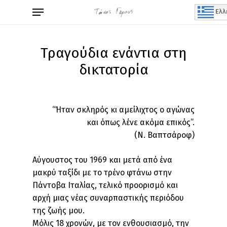
Skip
Menu
Ελλ
to
main
content
Τραγούδια ενάντια στη
δικτατορία
“Ήταν σκληρός κι αμείλιχτος ο αγώνας
και όπως λένε ακόμα επικός”.
(Ν. Βαπτσάροφ)
Αύγουστος του 1969 και μετά από ένα
μακρύ ταξίδι με το τρένο φτάνω στην
Πάντοβα Ιταλίας, τελικό προορισμό και
αρχή μιας νέας συναρπαστικής περιόδου
της ζωής μου.
Μόλις 18 χρονών, με τον ενθουσιασμό, την