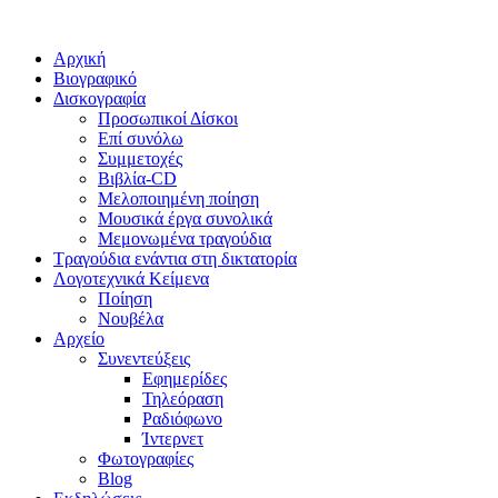
Close
Αρχική
Menu
Βιογραφικό
Δισκογραφία
Προσωπικοί Δίσκοι
Επί συνόλω
Συμμετοχές
Βιβλία-CD
Μελοποιημένη ποίηση
Μουσικά έργα συνολικά
Μεμονωμένα τραγούδια
Τραγούδια ενάντια στη δικτατορία
Λογοτεχνικά Κείμενα
Ποίηση
Νουβέλα
Αρχείο
Συνεντεύξεις
Εφημερίδες
Τηλεόραση
Ραδιόφωνο
Ίντερνετ
Φωτογραφίες
Blog