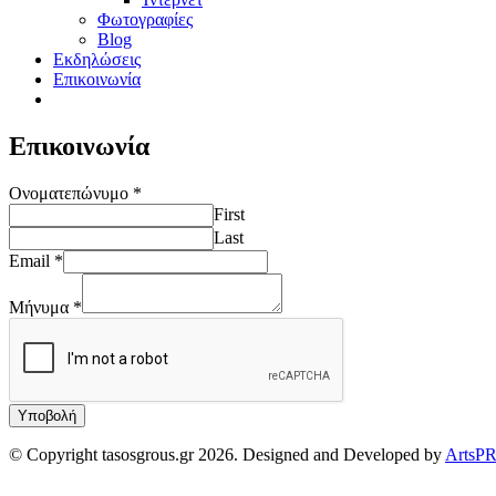
Φωτογραφίες
Blog
Εκδηλώσεις
Επικοινωνία
Επικοινωνία
Ονοματεπώνυμο
*
First
Last
Email
*
Μήνυμα
*
Υποβολή
© Copyright tasosgrous.gr 2026. Designed and Developed by
ArtsP