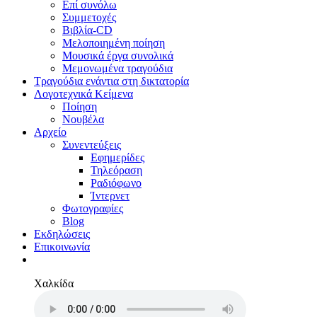
Επί συνόλω
Συμμετοχές
Βιβλία-CD
Μελοποιημένη ποίηση
Μουσικά έργα συνολικά
Μεμονωμένα τραγούδια
Τραγούδια ενάντια στη δικτατορία
Λογοτεχνικά Κείμενα
Ποίηση
Νουβέλα
Αρχείο
Συνεντεύξεις
Εφημερίδες
Τηλεόραση
Ραδιόφωνο
Ίντερνετ
Φωτογραφίες
Blog
Εκδηλώσεις
Επικοινωνία
Χαλκίδα