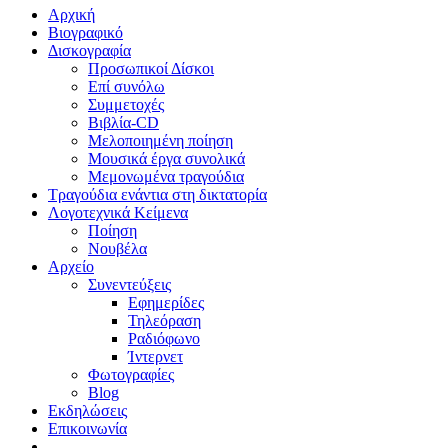
Close
Αρχική
Menu
Βιογραφικό
Δισκογραφία
Προσωπικοί Δίσκοι
Επί συνόλω
Συμμετοχές
Βιβλία-CD
Μελοποιημένη ποίηση
Μουσικά έργα συνολικά
Μεμονωμένα τραγούδια
Τραγούδια ενάντια στη δικτατορία
Λογοτεχνικά Κείμενα
Ποίηση
Νουβέλα
Αρχείο
Συνεντεύξεις
Εφημερίδες
Τηλεόραση
Ραδιόφωνο
Ίντερνετ
Φωτογραφίες
Blog
Εκδηλώσεις
Επικοινωνία