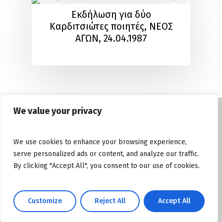
Εκδήλωση για δύο
Καρδιτσιώτες ποιητές, ΝΕΟΣ
ΑΓΩΝ, 24.04.1987
We value your privacy
© Copyright tasosgrous.gr 2026. Designed
We use cookies to enhance your browsing experience,
and Developed by
ArtsPR
serve personalized ads or content, and analyze our traffic.
By clicking "Accept All", you consent to our use of cookies.
Facebook
Instagram
YouTube
Customize
Reject All
Accept All