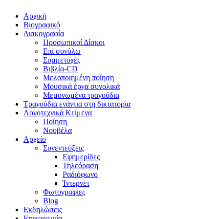
Close
Αρχική
Menu
Βιογραφικό
Δισκογραφία
Προσωπικοί Δίσκοι
Επί συνόλω
Συμμετοχές
Βιβλία-CD
Μελοποιημένη ποίηση
Μουσικά έργα συνολικά
Μεμονωμένα τραγούδια
Τραγούδια ενάντια στη δικτατορία
Λογοτεχνικά Κείμενα
Ποίηση
Νουβέλα
Αρχείο
Συνεντεύξεις
Εφημερίδες
Τηλεόραση
Ραδιόφωνο
Ίντερνετ
Φωτογραφίες
Blog
Εκδηλώσεις
Επικοινωνία