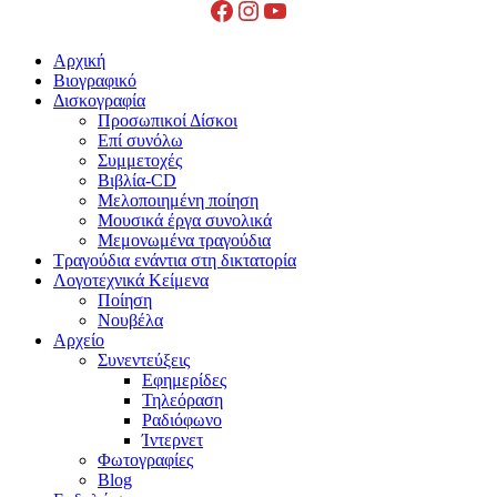
Facebook
Instagram
YouTube
Close
Αρχική
Menu
Βιογραφικό
Δισκογραφία
Προσωπικοί Δίσκοι
Επί συνόλω
Συμμετοχές
Βιβλία-CD
Μελοποιημένη ποίηση
Μουσικά έργα συνολικά
Μεμονωμένα τραγούδια
Τραγούδια ενάντια στη δικτατορία
Λογοτεχνικά Κείμενα
Ποίηση
Νουβέλα
Αρχείο
Συνεντεύξεις
Εφημερίδες
Τηλεόραση
Ραδιόφωνο
Ίντερνετ
Φωτογραφίες
Blog