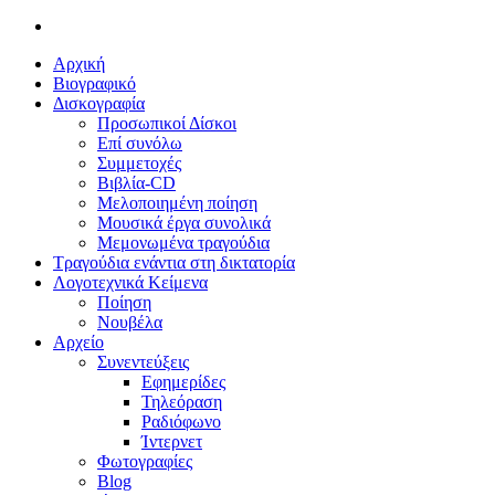
Menu
Αρχική
Βιογραφικό
Δισκογραφία
Προσωπικοί Δίσκοι
Επί συνόλω
Συμμετοχές
Βιβλία-CD
Μελοποιημένη ποίηση
Μουσικά έργα συνολικά
Μεμονωμένα τραγούδια
Τραγούδια ενάντια στη δικτατορία
Λογοτεχνικά Κείμενα
Ποίηση
Νουβέλα
Αρχείο
Συνεντεύξεις
Εφημερίδες
Τηλεόραση
Ραδιόφωνο
Ίντερνετ
Φωτογραφίες
Blog