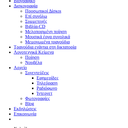
Menu
Βιογραφικό
Δισκογραφία
Προσωπικοί Δίσκοι
Επί συνόλω
Συμμετοχές
Βιβλία-CD
Μελοποιημένη ποίηση
Μουσικά έργα συνολικά
Μεμονωμένα τραγούδια
Τραγούδια ενάντια στη δικτατορία
Λογοτεχνικά Κείμενα
Ποίηση
Νουβέλα
Αρχείο
Συνεντεύξεις
Εφημερίδες
Τηλεόραση
Ραδιόφωνο
Ίντερνετ
Φωτογραφίες
Blog
Εκδηλώσεις
Επικοινωνία