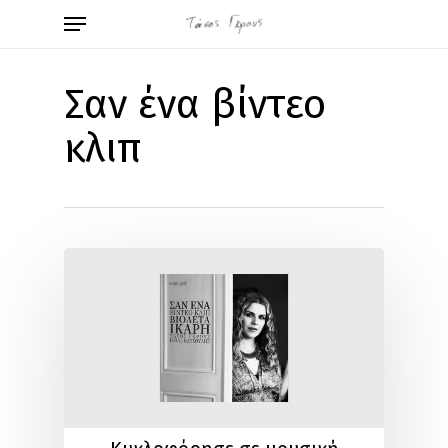
Skip
Menu
to
main
content
Σαν ένα βίντεο
κλιπ