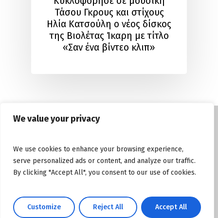
Κυκλοφόρησε σε μουσική
Τάσου Γκρους και στίχους
Ηλία Κατσούλη ο νέος δίσκος
της Βιολέτας Ίκαρη με τίτλο
«Σαν ένα βίντεο κλιπ»
We value your privacy
© Copyright tasosgrous.gr 2026. Designed
We use cookies to enhance your browsing experience,
and Developed by
ArtsPR
serve personalized ads or content, and analyze our traffic.
By clicking "Accept All", you consent to our use of cookies.
Facebook
Instagram
YouTube
Customize
Reject All
Accept All