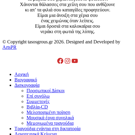
Χάνονται θάλασσες στα χείλη σου που ανθίζουνε
κι απ’ τα φιλιά σου καταιγίδες προφητεύουν.
Είμαι μια άνοιξη στα χέρια σου
ένας χειμώνας όταν λείπεις.
Είμαι δροσιά στα καλοκαίρια σου
νεράκι στη φωτιά της λύπης.
© Copyright tasosgrous.gr 2026. Designed and Developed by
ArtsPR
Facebook
Instagram
YouTube
Close
Αρχική
Menu
Βιογραφικό
Δισκογραφία
Προσωπικοί Δίσκοι
Επί συνόλω
Συμμετοχές
Βιβλία-CD
Μελοποιημένη ποίηση
Μουσικά έργα συνολικά
Μεμονωμένα τραγούδια
Τραγούδια ενάντια στη δικτατορία
Λογοτεχνικά Κείμενα