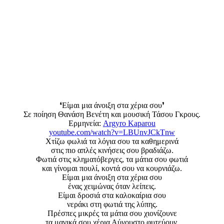
❛Είμαι μια άνοιξη στα χέρια σου❜
Σε ποίηση Θανάση Βενέτη και μουσική Τάσου Γκρους.
Ερμηνεία:
Argyro Kaparou
youtube.com/watch?v=LBUnvJCkTnw
Χτίζω φωλιά τα λόγια σου τα καθημερινά
στις πιο απλές κινήσεις σου βραδιάζω.
Φωτιά στις κληματόβεργες, τα μάτια σου φωτιά
και γίνομαι πουλί, κοντά σου να κουρνιάζω.
Είμαι μια άνοιξη στα χέρια σου
ένας χειμώνας όταν λείπεις.
Είμαι δροσιά στα καλοκαίρια σου
νεράκι στη φωτιά της λύπης.
Πρέσπες μικρές τα μάτια σου χιονίζουνε
τα μαγικά σου χέρια Αύγουστο φυτεύουν.