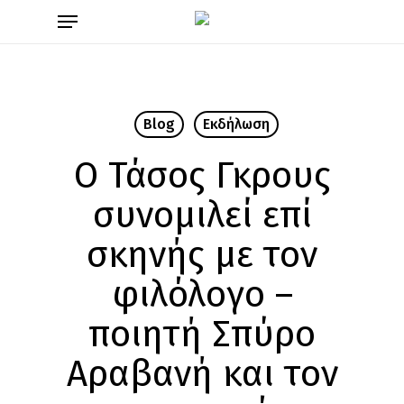
Skip
Menu
to
main
content
Blog
Εκδήλωση
Ο Τάσος Γκρους
συνομιλεί επί
σκηνής με τον
φιλόλογο –
ποιητή Σπύρο
Αραβανή και τον