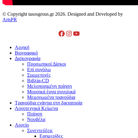
© Copyright tasosgrous.gr 2026. Designed and Developed by
ArtsPR
Facebook
Instagram
YouTube
Close
Αρχική
Menu
Βιογραφικό
Δισκογραφία
Προσωπικοί Δίσκοι
Επί συνόλω
Συμμετοχές
Βιβλία-CD
Μελοποιημένη ποίηση
Μουσικά έργα συνολικά
Μεμονωμένα τραγούδια
Τραγούδια ενάντια στη δικτατορία
Λογοτεχνικά Κείμενα
Ποίηση
Νουβέλα
Αρχείο
Συνεντεύξεις
Εφημερίδες