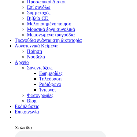
Προσωπικοί Δίσκοι
Επί συνόλω
Συμμετοχές
Βιβλία-CD
Μελοποιημένη ποίηση
Μουσικά έργα συνολικά
Μεμονωμένα τραγούδια
Τραγούδια ενάντια στη δικτατορία
Λογοτεχνικά Κείμενα
Ποίηση
Νουβέλα
Αρχείο
Συνεντεύξεις
Εφημερίδες
Τηλεόραση
Ραδιόφωνο
Ίντερνετ
Φωτογραφίες
Blog
Εκδηλώσεις
Επικοινωνία
Χαλκίδα