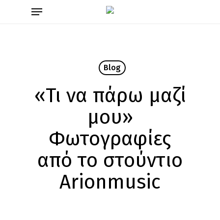
Skip
Menu
to
main
content
Blog
«Τι να πάρω μαζί
μου»
Φωτογραφίες
από το στούντιο
Arionmusic